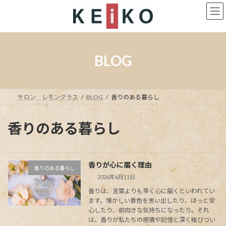
コ
ナ
ン
ビ
テ
ゲ
ン
ー
ツ
シ
へ
ョ
BLOG
ス
ン
キ
に
ッ
移
プ
動
サロン レモングラス
BLOG
香りのある暮らし
香りのある暮らし
香りが心に届く理由
香りのある暮らし
2026年6月11日
香りは、言葉よりも早く心に届くといわれてい
ます。懐かしい景色を思い出したり、ほっと安
心したり、前向きな気持ちになったり。それ
は、香りが私たちの感情や記憶と深く結びつい